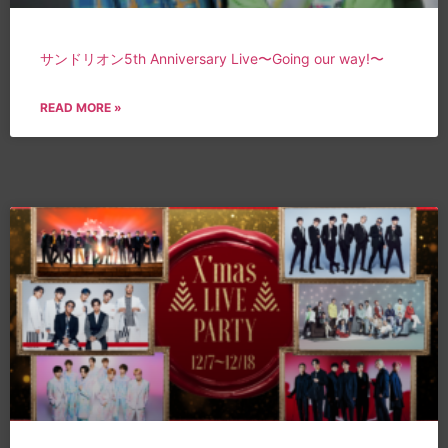
サンドリオン5th Anniversary Live〜Going our way!〜
READ MORE »