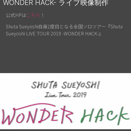
WONDER HACK- ライブ映像制作
公式HPは
こちら
！
Shuta Sueyoshi
自身
2
度目となる全国ソロツアー『
Shuta
Sueyoshi LIVE TOUR 2019 -WONDER HACK-
』