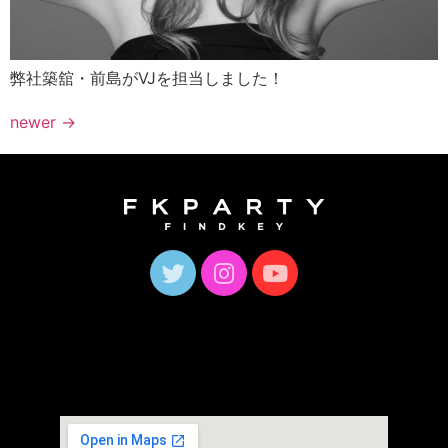
弊社築舘・前島がVJを担当しました！
newer
→